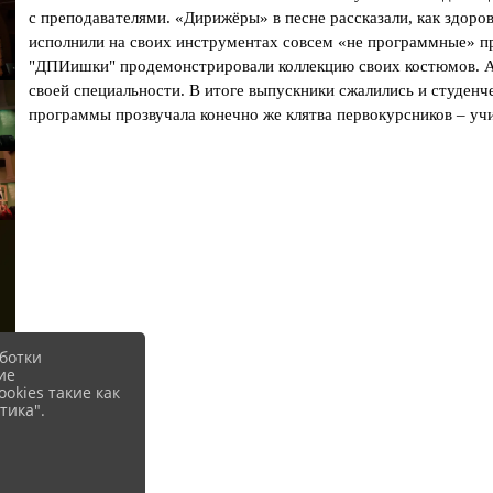
с преподавателями. «Дирижёры» в песне рассказали, как здор
исполнили на своих инструментах совсем «не программные» про
"ДПИишки" продемонстрировали коллекцию своих костюмов. А 
своей специальности. В итоге выпускники сжалились и студенч
программы прозвучала конечно же клятва первокурсников – учит
ботки
ие
okies такие как
тика".