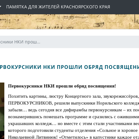
ПАМЯТКА ДЛЯ ЖИТЕЛЕЙ КРАСНОЯРСКОГО КРАЯ
сники НКИ прош...
РВОКУРСНИКИ НКИ ПРОШЛИ ОБРЯД ПОСВЯЩЕН
Первокурсники НКИ прошли обряд посвящения!
Похитить картины, люстру Концертного зала, звукорежиссё
ПЕРВОКУРСНИКОВ, решили выпускники Норильского колледжа 
забыли… ведь сегодня все дифирамбы первокурсникам – их по
вознамерившись помешать программе и сразились с ожившими 
украшавших колледж… но вместе с этим стали участниками вес
которого подготовили студенты отделения «Сольное и хоровое
Николаевной Литвинюк! «Отметилось» в капустнике каждое от