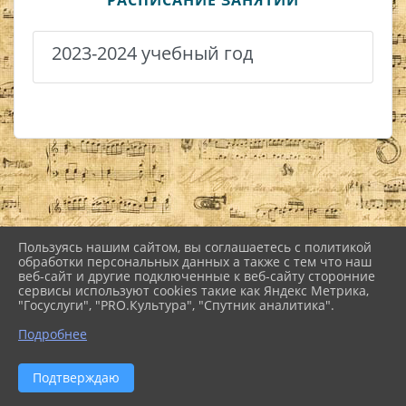
РАСПИСАНИЕ ЗАНЯТИЙ
2023-2024 учебный год
Пользуясь нашим сайтом, вы соглашаетесь с политикой
2026 г. nkiinfo.ru
обработки персональных данных а также с тем что наш
Вход
веб-сайт и другие подключенные к веб-сайту сторонние
Карта сайта
сервисы используют cookies такие как Яндекс Метрика,
Политика обработки персональных данных
"Госуслуги", "PRO.Культура", "Спутник аналитика".
Подробнее
Сделано на KubCMS
Разработка и поддержка
Подтверждаю