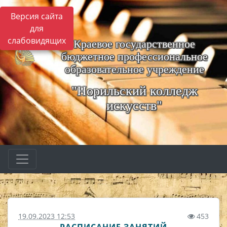
Версия сайта
для
слабовидящих
Краевое государственное
бюджетное профессиональное
образовательное учреждение
"Норильский колледж
искусств"
19.09.2023 12:53
453