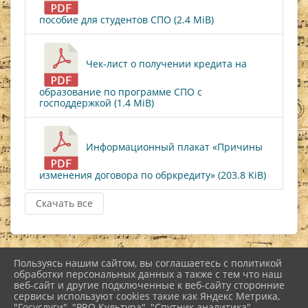
пособие для студентов СПО (2.4 MiB)
Чек-лист о получении кредита на
образование по программе СПО с
господдержкой (1.4 MiB)
Информационный плакат «Причины
изменения договора по обркредиту» (203.8 KiB)
Скачать все
Пользуясь нашим сайтом, вы соглашаетесь с политикой
2026 г. nkiinfo.ru
обработки персональных данных а также с тем что наш
Вход
веб-сайт и другие подключенные к веб-сайту сторонние
Карта сайта
сервисы используют cookies такие как Яндекс Метрика,
Политика обработки персональных данных
"Госуслуги", "PRO.Культура", "Спутник аналитика".