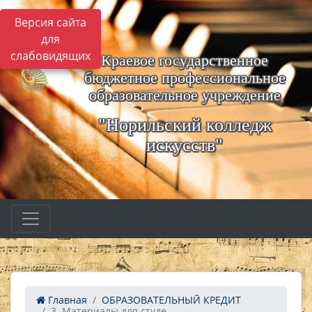
Версия сайта
для
слабовидящих
Краевое государственное
бюджетное профессиональное
образовательное учреждение
"Норильский колледж
искусств"
Главная
ОБРАЗОВАТЕЛЬНЫЙ КРЕДИТ
3. Материалы для студе...