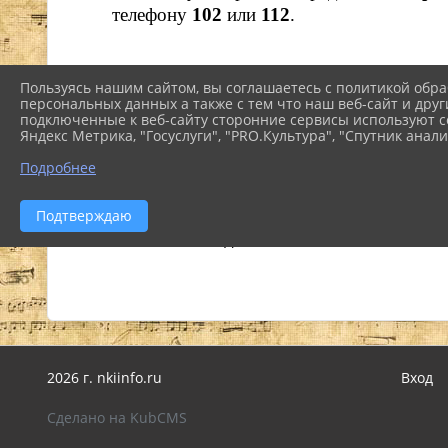
телефону
102
или
112
.
Пользуясь нашим сайтом, вы соглашаетесь с политикой обра
персональных данных а также с тем что наш веб-сайт и друг
подключенные к веб-сайту сторонние сервисы используют co
Проведите беседы с членами вашей сем
Яндекс Метрика, "Госуслуги", "PRO.Культура", "Спутник анали
«заказов».
Подробнее
Будьте внимательны в местах массового 
Обращайте внимание на подозрительные п
Подтверждаю
Помните: Ваша бдительность может спас
2026 г. nkiinfo.ru
Вход
Сделано на KubCMS