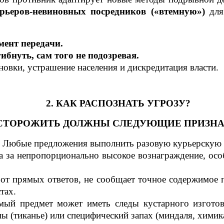
рьеров-невиновных посредников («втемную»)
для
мент передачи.
бнуть, сам того не подозревая.
новки, устрашение населения и дискредитация власти.
2. КАК РАСПОЗНАТЬ УГРОЗУ?
СТОРОЖИТЬ ДОЛЖНЫ СЛЕДУЮЩИЕ ПРИЗНА
Любые предложения выполнить разовую курьерскую у
 за непропорционально высокое вознаграждение, особ
от прямых ответов, не сообщает точное содержимое п
тах.
ый предмет может иметь следы кустарного изготовл
ы (тиканье) или специфический запах (миндаля, химик