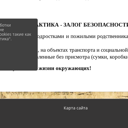
5. ПРОФИЛАКТИКА - ЗАЛОГ БЕЗОПАСНОСТ
ботки
ие
okies такие как
ьи, особенно с подростками и пожилыми родственник
тика".
скопления людей, на объектах транспорта и социально
редметы, оставленные без присмотра (сумки, коробки
ти вашу жизнь и жизни окружающих!
Карта сайта