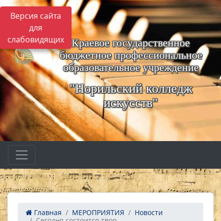
Версия сайта
для
слабовидящих
Краевое государственное
бюджетное профессиональное
образовательное учреждение
"Норильский колледж
искусств"
Главная
МЕРОПРИЯТИЯ
Новости
Сегодня состоится твор...