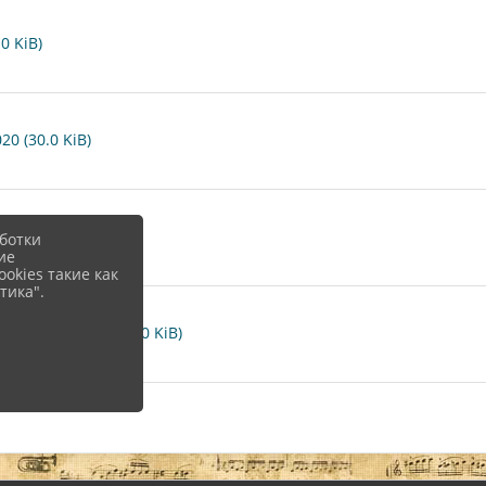
0 KiB)
0 (30.0 KiB)
ботки
ие
okies такие как
тика".
тествознание (25.0 KiB)