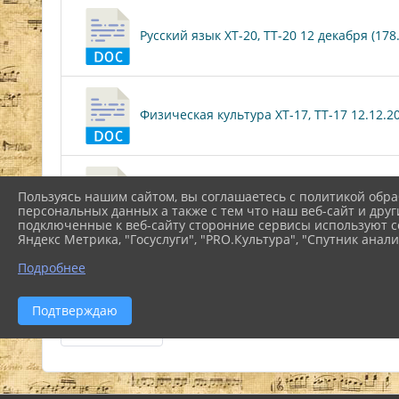
Русский язык ХТ-20, ТТ-20 12 декабря (178.
Физическая культура ХТ-17, ТТ-17 12.12.202
ХТ-20,ТТ-20 естествознание (9.9 KiB)
Пользуясь нашим сайтом, вы соглашаетесь с политикой обра
персональных данных а также с тем что наш веб-сайт и друг
подключенные к веб-сайту сторонние сервисы используют co
Яндекс Метрика, "Госуслуги", "PRO.Культура", "Спутник анали
Подробнее
СХНП-20,ХД-20,ТМ-20,ИС-20,ИД-20,ИН-20 ес
Подтверждаю
Скачать все