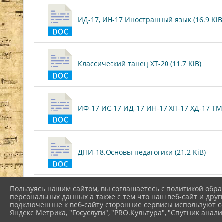
ИД-17, ИН-17 Иностранный язык (16.9 KiB
Классический танец ХТ-20 (11.7 KiB)
ИФ-17 ИС-17 ИД-17 ИН-17 ХП-17 ХД-17 ТМ-
ДПИ-18.Основы педагогики (21.2 KiB)
Пользуясь нашим сайтом, вы соглашаетесь с политикой обра
Литература ХВ-19, ХР-19 27ноября (83.5 Ki
персональных данных а также с тем что наш веб-сайт и друг
подключенные к веб-сайту сторонние сервисы используют co
Яндекс Метрика, "Госуслуги", "PRO.Культура", "Спутник анали