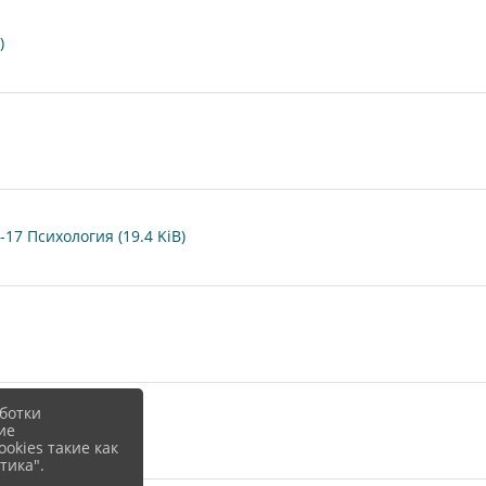
)
17 Психология (19.4 KiB)
ботки
B)
ие
okies такие как
тика".