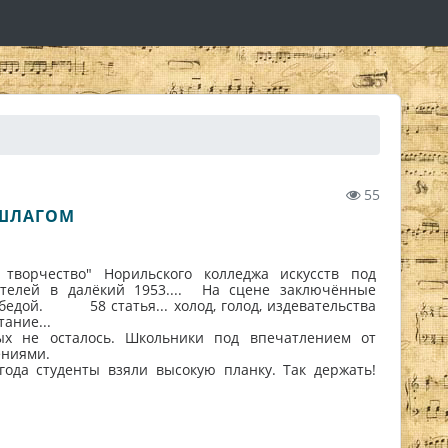
55
НШЛАГОМ
 творчество" Норильского колледжа искусств под
ителей в далёкий 1953.... На сцене заключённые
 бедой. 58 статья... холод, голод, издевательства
тание...
ых не осталось. Школьники под впечатлением от
ениями.
ода студенты взяли высокую планку. Так держать!