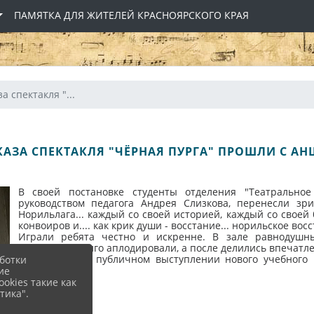
ПАМЯТКА ДЛЯ ЖИТЕЛЕЙ КРАСНОЯРСКОГО КРАЯ
а спектакля "...
КАЗА СПЕКТАКЛЯ "ЧЁРНАЯ ПУРГА" ПРОШЛИ С А
В своей постановке студенты отделения "Театральное
руководством педагога Андрея Слизкова, перенесли зр
Норильлага... каждый со своей историей, каждый со своей
конвоиров и.... как крик души - восстание... норильское восс
Играли ребята честно и искренне. В зале равнодушн
увиденного долго аплодировали, а после делились впечатл
На первом же публичном выступлении нового учебного г
ботки
Браво!!!
ие
okies такие как
тика".