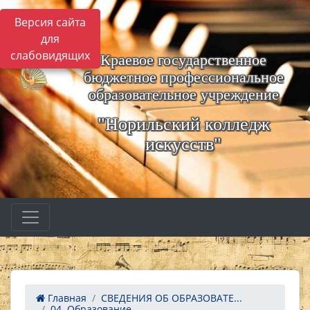
Версия сайта
для
слабовидящих
Краевое государственное
бюджетное профессиональное
образовательное учреждение
"Норильский колледж
искусств"
Главная
СВЕДЕНИЯ ОБ ОБРАЗОВАТЕ...
04. Образование