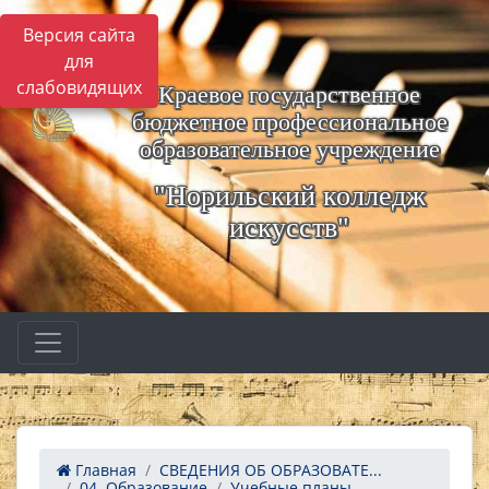
Версия сайта
для
слабовидящих
Краевое государственное
бюджетное профессиональное
образовательное учреждение
"Норильский колледж
искусств"
Главная
СВЕДЕНИЯ ОБ ОБРАЗОВАТЕ...
04. Образование
Учебные планы