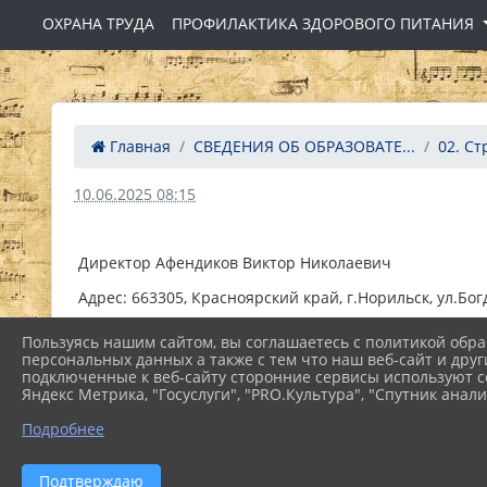
ОХРАНА ТРУДА
ПРОФИЛАКТИКА ЗДОРОВОГО ПИТАНИЯ
Главная
СВЕДЕНИЯ ОБ ОБРАЗОВАТЕ...
02. Ст
10.06.2025 08:15
Директор Афендиков Виктор Николаевич
Адрес: 663305, Красноярский край, г.Норильск, ул.Бо
Телефон: +7(3919) 46-90-58
Пользуясь нашим сайтом, вы соглашаетесь с политикой обра
персональных данных а также с тем что наш веб-сайт и друг
Адрес электронной почты nki01@yandex.ru
подключенные к веб-сайту сторонние сервисы используют co
Яндекс Метрика, "Госуслуги", "PRO.Культура", "Спутник анали
Подробнее
Подтверждаю