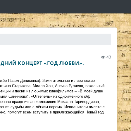
43
ОДНИЙ КОНЦЕРТ «ГОД ЛЮБВИ».
ижёр Павел Денисенко). Зажигательные и лирические
атьяна Старикова, Милла Хон, Анечка Гуляева, вокальный
зиции и песни из любимых кинофильмов – «В моей душе
емля Санникова", «Оттепель» из одноимённого к/ф,
ионная праздничная композиция Микаэла Таривердиева,
рония судьбы или с лёгким паром». Исполнители вместе с
нно, помогут всем вступить в приближающийся Новый год