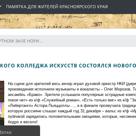
ПАМЯТКА ДЛЯ ЖИТЕЛЕЙ КРАСНОЯРСКОГО КРАЯ
РТНОМ ЗАЛЕ НОРИ...
КОГО КОЛЛЕДЖА ИСКУССТВ СОСТОЯЛСЯ НОВОГ
На сцене для зрителей весь вечер играл духовой оркестр НКИ (дир
произведения исполнили музыканты и вокалисты – Олег Морозов, Т
ансамбль «Браво». Зрители услышали популярные эстрадные компо
покоя нет» из к/ф «Служебный роман», «Есть только миг» из к/ф "З
«Либертанго» Астора Пьяццоллы…., а в финале прозвучала традиц
которую россияне слышат каждый год 31 декабря – вальс из к/ф «И
публикой зарядились положительными эмоциями, которые, несомне
бодро и весело!
ботки