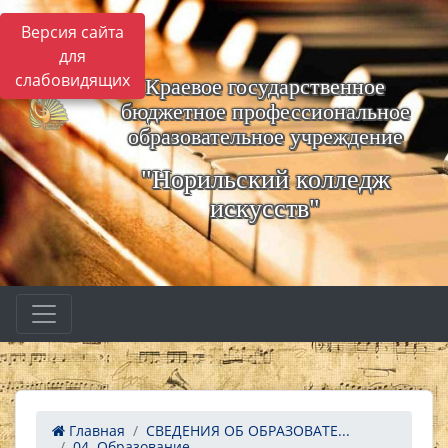
Версия сайта
для
слабовидящих
Краевое государственное
бюджетное профессиональное
образовательное учреждение
"Норильский колледж
искусств"
Главная
СВЕДЕНИЯ ОБ ОБРАЗОВАТЕ...
04. Образование