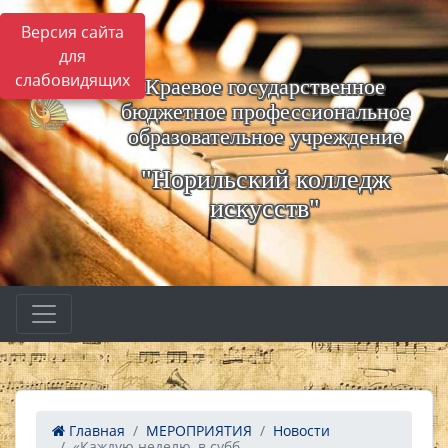
Версия сайта
для
слабовидящих
Краевое государственное
бюджетное профессиональное
образовательное учреждение
"Норильский колледж
искусств"
Главная
МЕРОПРИЯТИЯ
Новости
«Каждую неделю, в субб...