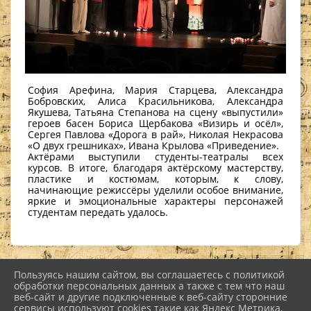
София Арефина, Мария Старцева, Александра
Бобровских, Алиса Красильникова, Александра
Якушева, Татьяна Степанова на сцену «выпустили»
героев басен Бориса Щербакова «Визирь и осёл»,
Сергея Павлова «Дорога в рай», Николая Некрасова
«О двух грешниках», Ивана Крылова «Приведение».
Актёрами выступили студенты-театралы всех
курсов. В итоге, благодаря актёрскому мастерству,
пластике и костюмам, которым, к слову,
начинающие режиссёры уделили особое внимание,
яркие и эмоциональные характеры персонажей
студентам передать удалось.
Пользуясь нашим сайтом, вы соглашаетесь с политикой
2026 г. nkiinfo.ru
обработки персональных данных а также с тем что наш
Вход
веб-сайт и другие подключенные к веб-сайту сторонние
Карта сайта
сервисы используют cookies такие как Яндекс Метрика,