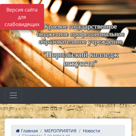
Версия сайта
для
слабовидящих
Краевое государственное
бюджетное профессиональное
образовательное учреждение
"Норильский колледж
искусств"
Главная
МЕРОПРИЯТИЯ
Новости
Студенты 2-го курса от...