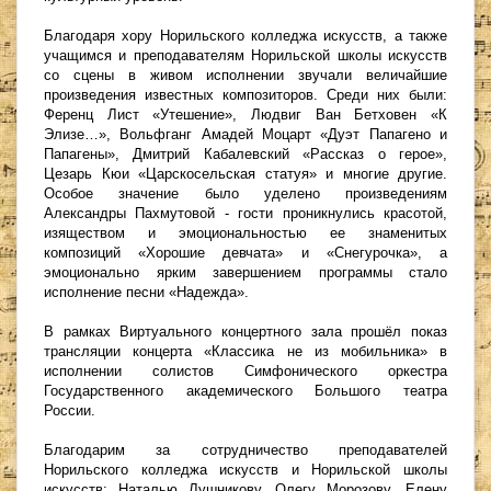
Благодаря хору Норильского колледжа искусств, а также
учащимся и преподавателям Норильской школы искусств
со сцены в живом исполнении звучали величайшие
произведения известных композиторов. Среди них были:
Ференц Лист «Утешение», Людвиг Ван Бетховен «К
Элизе…», Вольфганг Амадей Моцарт «Дуэт Папагено и
Папагены», Дмитрий Кабалевский «Рассказ о герое»,
Цезарь Кюи «Царскосельская статуя» и многие другие.
Особое значение было уделено произведениям
Александры Пахмутовой - гости проникнулись красотой,
изяществом и эмоциональностью ее знаменитых
композиций «Хорошие девчата» и «Снегурочка», а
эмоционально ярким завершением программы стало
исполнение песни «Надежда».
В рамках Виртуального концертного зала прошёл показ
трансляции концерта «Классика не из мобильника» в
исполнении солистов Симфонического оркестра
Государственного академического Большого театра
России.
Благодарим за сотрудничество преподавателей
Норильского колледжа искусств и Норильской школы
искусств: Наталью Лушникову, Олегу Морозову, Елену