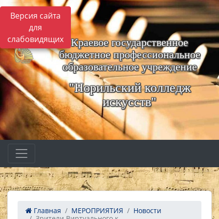
Версия сайта
для
слабовидящих
Краевое государственное
бюджетное профессиональное
образовательное учреждение
"Норильский колледж
искусств"
Главная
МЕРОПРИЯТИЯ
Новости
Зрители Виртуального к...