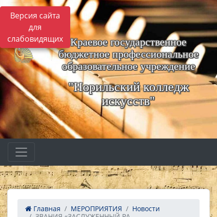
Версия сайта
для
слабовидящих
Краевое государственное
бюджетное профессиональное
образовательное учреждение
"Норильский колледж
искусств"
Главная
МЕРОПРИЯТИЯ
Новости
ЗВАНИЯ «ЗАСЛУЖЕННЫЙ РА...