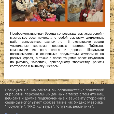
Профориентационная беседа сопровождалась экскурсией -
мастер-косторез привезла с собой выставку дипломных
работ выпускников разных лет. В экспозицию вошли
уникальные костюмы северных народов Таймыра,
композиции из рога оленя и дерева. Школьники
познакомились с основными предметами изучаемые на
разных курсах, а также с презентациями работ студентов
по рисунку, живописи, прикладному творчеству, работы
косторезов и вышивку бисером.
Пользуясь нашим сайтом, вы соглашаетесь с политикой
2026 г. nkiinfo.ru
обработки персональных данных а также с тем что наш
Вход
веб-сайт и другие подключенные к веб-сайту сторонние
Карта сайта
сервисы используют cookies такие как Яндекс Метрика,
Политика обработки персональных данных
"Госуслуги", "PRO.Культура", "Спутник аналитика".