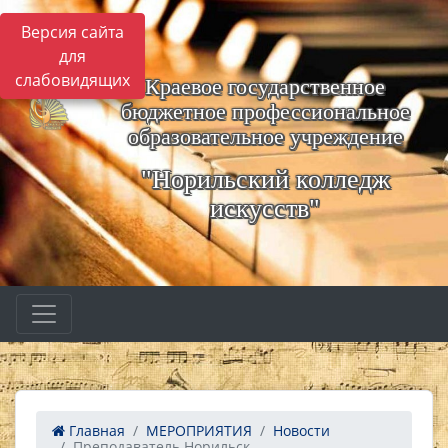
Версия сайта
для
слабовидящих
Краевое государственное
бюджетное профессиональное
образовательное учреждение
"Норильский колледж
искусств"
Главная
МЕРОПРИЯТИЯ
Новости
Преподаватель Норильск...