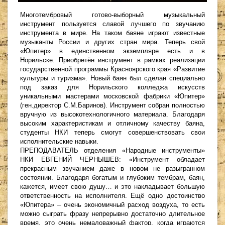
Многотембровый готово-выборный музыкальный
инструмент пользуется славой лучшего по звучанию
инструмента в мире. На таком баяне играют известные
музыканты России и других стран мира. Теперь свой
«Юпитер» в единственном экземпляре есть и в
Норильске. Приобретён инструмент в рамках реализации
государственной программы Красноярского края «Развитие
культуры и туризма». Новый баян был сделан специально
под заказ для Норильского колледжа искусств
уникальными мастерами московской фабрики «Юпитер»
(ген.директор С.М.Баринов). Инструмент собран полностью
вручную из высокотехнологичного материала. Благодаря
высоким характеристикам и отличному качеству баяна,
студенты НКИ теперь смогут совершенствовать свои
исполнительские навыки.
ПРЕПОДАВАТЕЛЬ отделения «Народные инструменты»
НКИ ЕВГЕНИЙ ЧЕРНЫШЕВ: «Инструмент обладает
прекрасным звучанием даже в новом не разыгранном
состоянии. Благодаря богатым и глубоким тембрам, баян,
кажется, имеет свою душу… и это накладывает большую
ответственность на исполнителя. Ещё одно достоинство
«Юпитера» – очень экономичный расход воздуха, то есть
можно сыграть фразу непрерывно достаточно длительное
время, это очень немаловажный фактор, когда играются