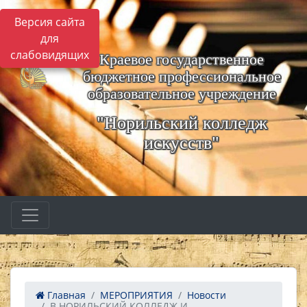
Версия сайта
для
слабовидящих
Краевое государственное
бюджетное профессиональное
образовательное учреждение
"Норильский колледж
искусств"
Главная
МЕРОПРИЯТИЯ
Новости
В НОРИЛЬСКИЙ КОЛЛЕДЖ И...