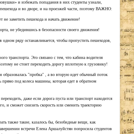
«ловушки» и избежать попадания в них студенты узнали,
 пешехода и во дворе, и на проезжей части, поэтому ВАЖНО:
т не заметить пешехода и начать движение!
порта, не убедившись в безопасности своего движения!
в одном ряду останавливается, чтобы пропустить пешеходов,
го транспорта. Это связано с тем, что кабина водителя
Поэтому не стоит переходить дорогу вплотную к грузовику!
он образовалась "пробка" , а во вторую идет обычный поток
прямо под колеса машины, которая едет в обратном
о переходить, даже если дорога пуста или транспорт находится
его, и сможет снизить скорость или сменить траекторию
ть также такие, казалось бы, безобидные вещи, как
завершении встречи Елена Аршалуйстян попросила студентов