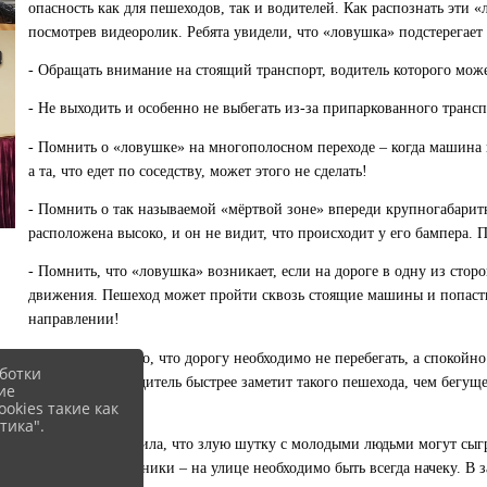
опасность как для пешеходов, так и водителей. Как распознать эти 
посмотрев видеоролик. Ребята увидели, что «ловушка» подстерегает
- Обращать внимание на стоящий транспорт, водитель которого може
- Не выходить и особенно не выбегать из-за припаркованного транс
- Помнить о «ловушке» на многополосном переходе – когда машина 
а та, что едет по соседству, может этого не сделать!
- Помнить о так называемой «мёртвой зоне» впереди крупногабаритно
расположена высоко, и он не видит, что происходит у его бампера. 
- Помнить, что «ловушка» возникает, если на дороге в одну из стор
движения. Пешеход может пройти сквозь стоящие машины и попасть 
направлении!
- Взять за правило, что дорогу необходимо не перебегать, а спокойн
ботки
очень далеко. Водитель быстрее заметит такого пешехода, чем бегущ
ие
okies такие как
движения!
тика".
Инспектор отметила, что злую шутку с молодыми людьми могут сыгра
капюшон и наушники – на улице необходимо быть всегда начеку. В 